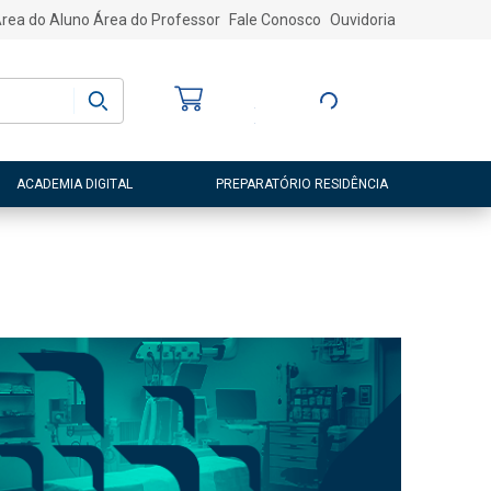
rea do Aluno
Área do Professor
Fale Conosco
Ouvidoria
Bem-vindo
(a)
Entre ou Cadastre-
se
ACADEMIA DIGITAL
PREPARATÓRIO RESIDÊNCIA