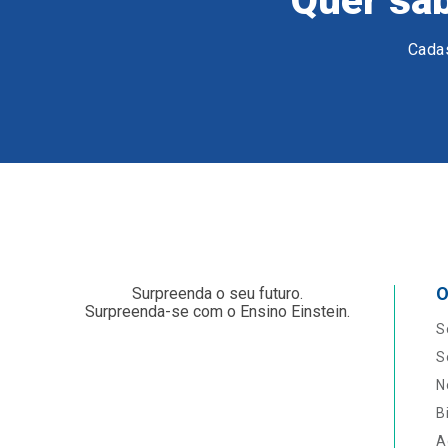
Quer sab
Cadas
O
Surpreenda o seu futuro.
Surpreenda-se com o Ensino Einstein.
S
S
N
B
A