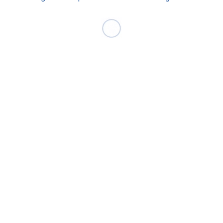
Educação em Saúde da População
Fundo de Estímulo ao Conhecimento
Programas Internacionais
Nossos Cursos
Ensino Médio Técnico
Curso Técnico
Graduação
Preparatório Residência