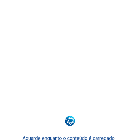
Sobre a Sociedade
Sobre o Ensino Einstein
Nossas Unidades
Biblioteca
Academia Einstein de Excelência Operacional
Blog Fique por Dentro
Faça Parte
Alumni
Aguarde enquanto o conteúdo é carregado...