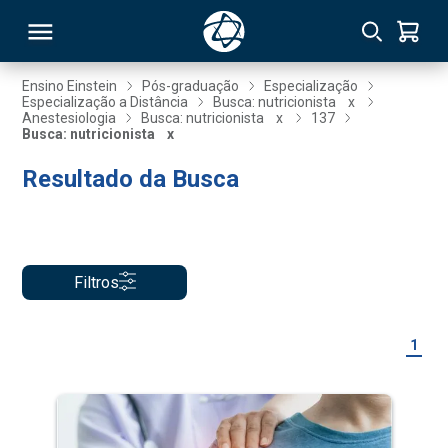
Ensino Einstein
Pós-graduação
Especialização
Especialização a Distância
Busca: nutricionista
x
Anestesiologia
Busca: nutricionista
x
137
RSO
Busca: nutricionista
x
Resultado da Busca
TIVAS
S
IN
ONAL
Filtros
1
 MBA
NTRO