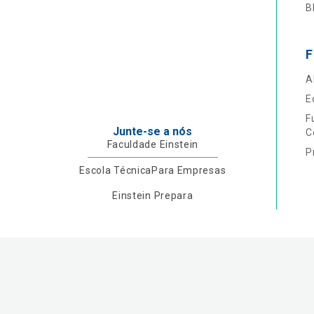
B
F
A
E
F
Junte-se a nós
C
Faculdade Einstein
P
Escola Técnica
Para Empresas
Einstein Prepara