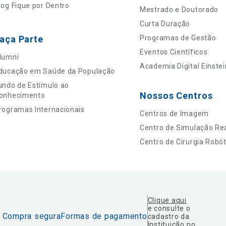
log Fique por Dentro
Mestrado e Doutorado
Curta Duração
aça Parte
Programas de Gestão
Eventos Científicos
lumni
Academia Digital Einstei
ducação em Saúde da População
undo de Estímulo ao
Nossos Centros
onhecimento
rogramas Internacionais
Centros de Imagem
Centro de Simulação Rea
Centro de Cirurgia Robót
Clique aqui
e consulte o
Compra segura
Formas de pagamento
cadastro da
Instituição no