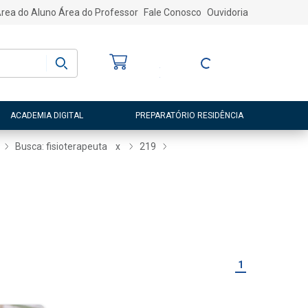
rea do Aluno
Área do Professor
Fale Conosco
Ouvidoria
Bem-vindo
(a)
Entre ou Cadastre-
se
ACADEMIA DIGITAL
PREPARATÓRIO RESIDÊNCIA
Busca: fisioterapeuta
x
219
1