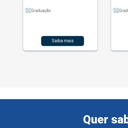
Graduação
Grad
Saiba mais
Quer sab