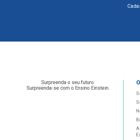
Cadas
O
Surpreenda o seu futuro.
Surpreenda-se com o Ensino Einstein.
S
S
N
B
A
E