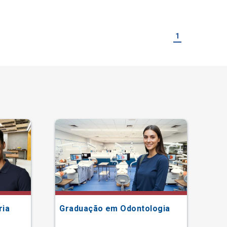
1
ria
Graduação em Odontologia
Gr