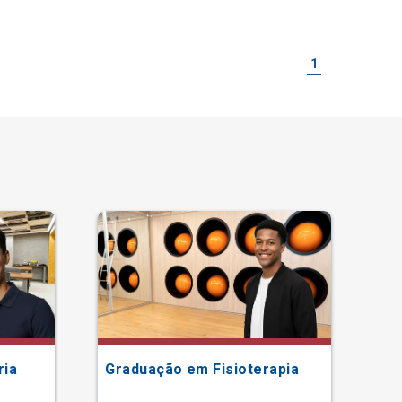
1
ria
Graduação em Fisioterapia
Gr