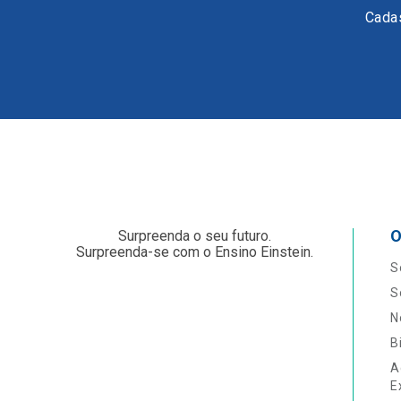
Cadas
O
Surpreenda o seu futuro.
Surpreenda-se com o Ensino Einstein.
S
S
N
B
A
E