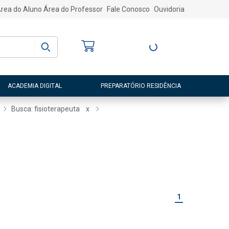
rea do Aluno
Área do Professor
Fale Conosco
Ouvidoria
Bem-vindo
(a)
Entre ou Cadastre-
se
ACADEMIA DIGITAL
PREPARATÓRIO RESIDÊNCIA
Busca: fisioterapeuta
x
1