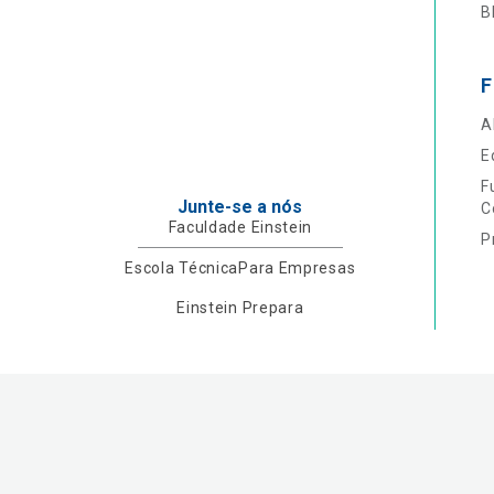
B
F
A
E
F
Junte-se a nós
C
Faculdade Einstein
P
Escola Técnica
Para Empresas
Einstein Prepara