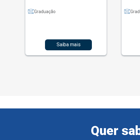
Graduação
Grad
Saiba mais
Quer sab