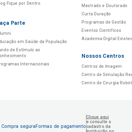
log Fique por Dentro
Mestrado e Doutorado
Curta Duração
aça Parte
Programas de Gestão
Eventos Científicos
lumni
Academia Digital Einstei
ducação em Saúde da População
undo de Estímulo ao
Nossos Centros
onhecimento
rogramas Internacionais
Centros de Imagem
Centro de Simulação Rea
Centro de Cirurgia Robót
Clique aqui
e consulte o
Compra segura
Formas de pagamento
cadastro da
Instituição no