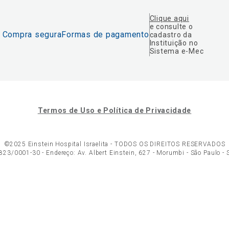
Clique aqui
e consulte o
Compra segura
Formas de pagamento
cadastro da
Instituição no
Sistema e-Mec
Termos de Uso e Política de Privacidade
©2025 Einstein Hospital Israelita -
TODOS OS DIREITOS RESERVADOS
23/0001-30 - Endereço: Av. Albert Einstein, 627 - Morumbi - São Paulo -