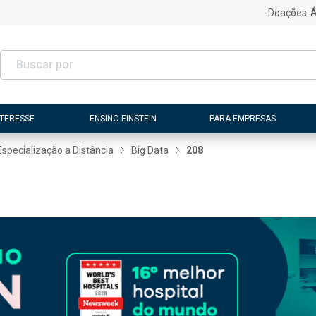
Doações
Á
NTERESSE
ENSINO EINSTEIN
PARA EMPRESAS
Especialização a Distância
Big Data
208