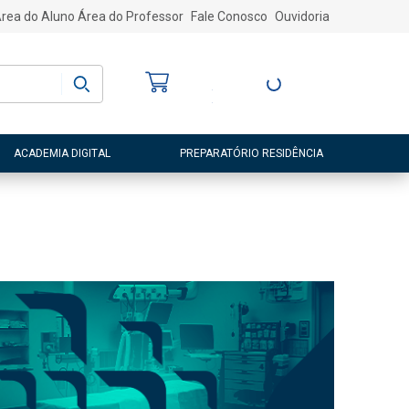
rea do Aluno
Área do Professor
Fale Conosco
Ouvidoria
Bem-vindo
(a)
Entre ou Cadastre-
se
ACADEMIA DIGITAL
PREPARATÓRIO RESIDÊNCIA