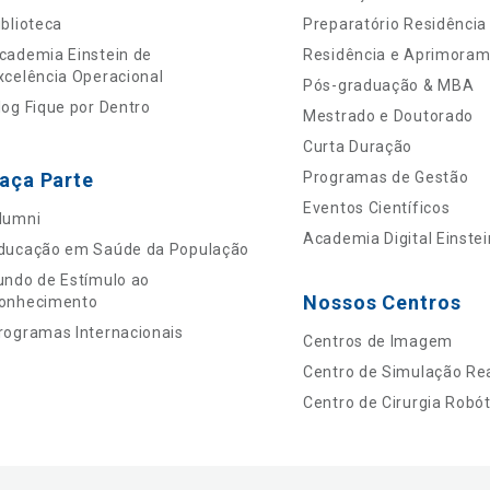
iblioteca
Preparatório Residência
cademia Einstein de
Residência e Aprimora
xcelência Operacional
Pós-graduação & MBA
log Fique por Dentro
Mestrado e Doutorado
Curta Duração
aça Parte
Programas de Gestão
Eventos Científicos
lumni
Academia Digital Einstei
ducação em Saúde da População
undo de Estímulo ao
Nossos Centros
onhecimento
rogramas Internacionais
Centros de Imagem
Centro de Simulação Rea
Centro de Cirurgia Robót