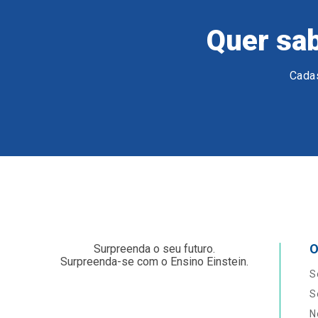
Quer sab
Cadas
O
Surpreenda o seu futuro.
Surpreenda-se com o Ensino Einstein.
S
S
N