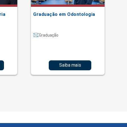
ria
Graduação em Odontologia
Gr
Graduação
Saiba mais