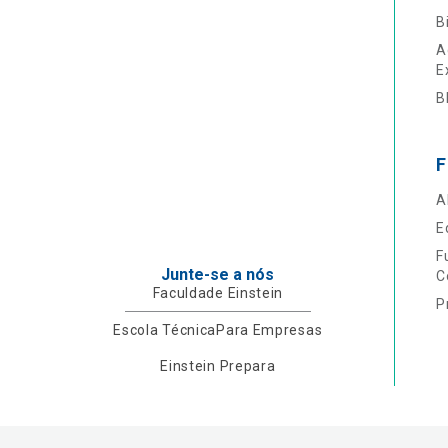
B
A
E
B
F
A
E
F
Junte-se a nós
C
Faculdade Einstein
P
Escola Técnica
Para Empresas
Einstein Prepara