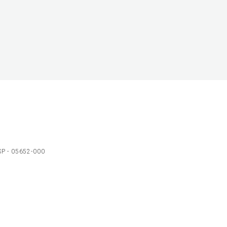
 SP - 05652-000
Ol