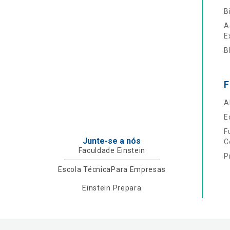
B
A
E
B
F
A
E
F
Junte-se a nós
C
Faculdade Einstein
P
Escola Técnica
Para Empresas
Einstein Prepara