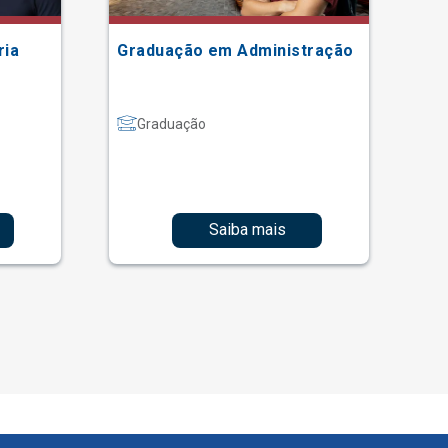
ria
Graduação em Administração
Gr
Graduação
Saiba mais