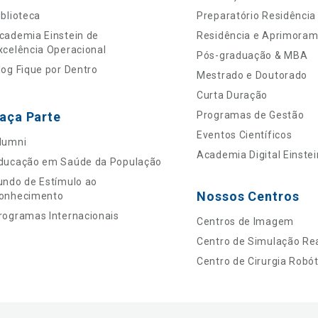
iblioteca
Preparatório Residência
cademia Einstein de
Residência e Aprimora
xcelência Operacional
Pós-graduação & MBA
log Fique por Dentro
Mestrado e Doutorado
Curta Duração
aça Parte
Programas de Gestão
Eventos Científicos
lumni
Academia Digital Einstei
ducação em Saúde da População
undo de Estímulo ao
Nossos Centros
onhecimento
rogramas Internacionais
Centros de Imagem
Centro de Simulação Rea
Centro de Cirurgia Robót