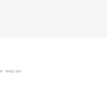
 SP - 05652-000
Ol