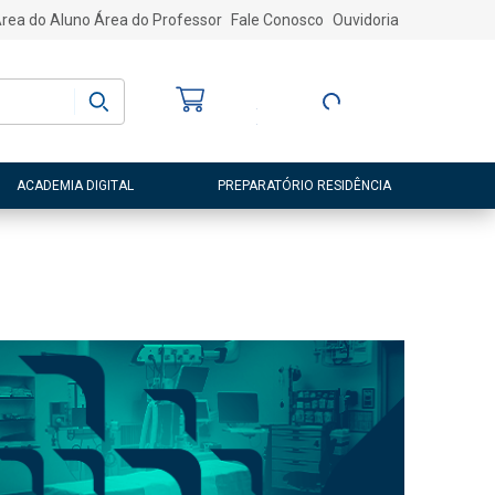
rea do Aluno
Área do Professor
Fale Conosco
Ouvidoria
Bem-vindo
(a)
Entre ou Cadastre-
se
ACADEMIA DIGITAL
PREPARATÓRIO RESIDÊNCIA