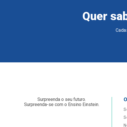
Quer sab
Cadas
O
Surpreenda o seu futuro.
Surpreenda-se com o Ensino Einstein.
S
S
N