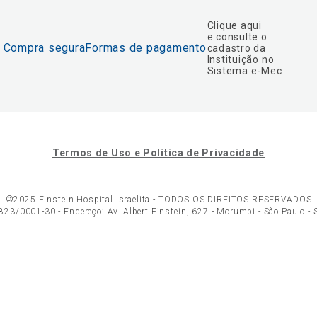
Clique aqui
e consulte o
Compra segura
Formas de pagamento
cadastro da
Instituição no
Sistema e-Mec
Termos de Uso e Política de Privacidade
©2025 Einstein Hospital Israelita -
TODOS OS DIREITOS RESERVADOS
23/0001-30 - Endereço: Av. Albert Einstein, 627 - Morumbi - São Paulo -