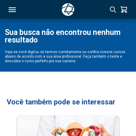
Sua busca não encontrou nenhum
resultado
RSO
Veja se você digitou os termos corretamente ou confira nossos cursos
abaixo de acordo com a sua área profissional. Faça também o teste e
TIVAS
descubra o curso perfeito pra sua carreira.
S
IN
ONAL
Você também pode se interessar
 MBA
NTRO