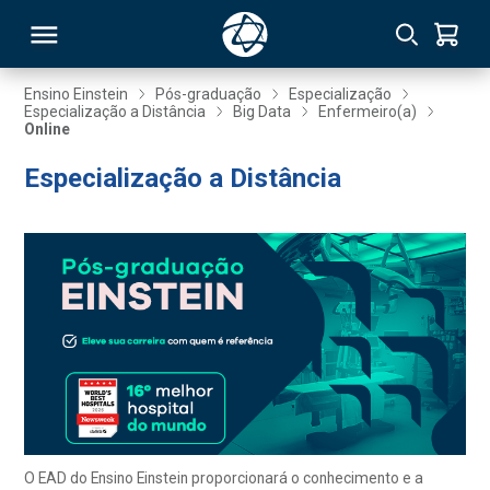
Ensino Einstein
Pós-graduação
Especialização
Especialização a Distância
Big Data
Enfermeiro(a)
Online
RSO
Especialização a Distância
TIVAS
S
IN
ONAL
 MBA
O EAD do Ensino Einstein proporcionará o conhecimento e a
NTRO