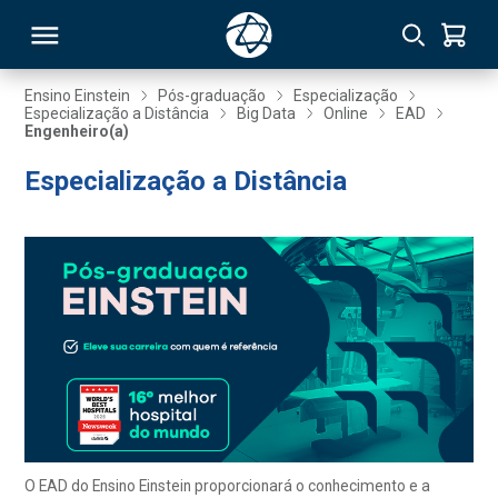
Ensino Einstein
Pós-graduação
Especialização
Especialização a Distância
Big Data
Online
EAD
Engenheiro(a)
RSO
Especialização a Distância
TIVAS
S
IN
ONAL
 MBA
O EAD do Ensino Einstein proporcionará o conhecimento e a
NTRO