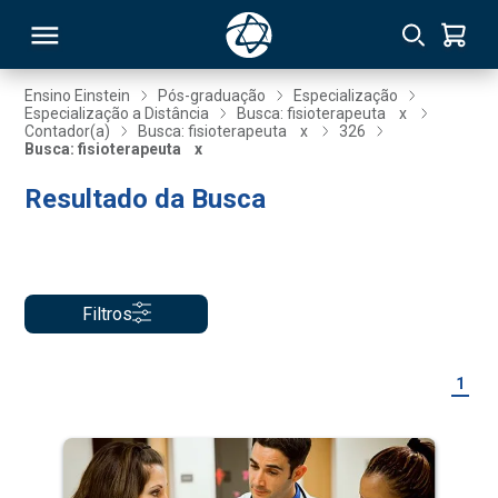
Ensino Einstein
Pós-graduação
Especialização
Especialização a Distância
Busca: fisioterapeuta
x
Contador(a)
Busca: fisioterapeuta
x
326
RSO
Busca: fisioterapeuta
x
Resultado da Busca
TIVAS
S
IN
ONAL
Filtros
1
 MBA
NTRO