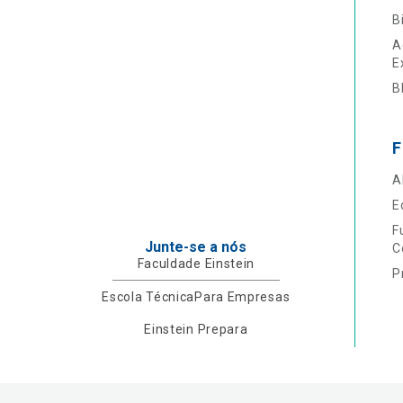
B
A
E
B
F
A
E
F
Junte-se a nós
C
Faculdade Einstein
P
Escola Técnica
Para Empresas
Einstein Prepara