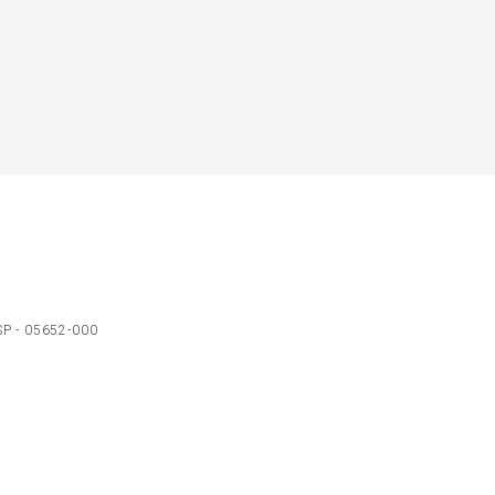
 SP - 05652-000
Ol