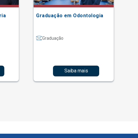
ria
Graduação em Odontologia
Gr
Graduação
Saiba mais