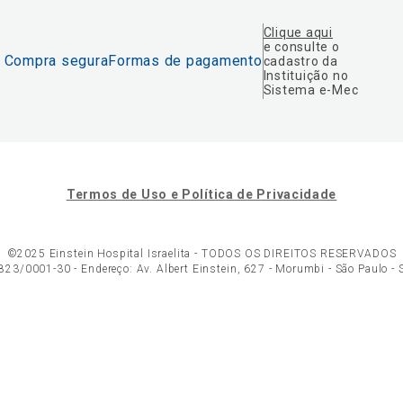
Clique aqui
e consulte o
Compra segura
Formas de pagamento
cadastro da
Instituição no
Sistema e-Mec
Termos de Uso e Política de Privacidade
©2025 Einstein Hospital Israelita -
TODOS OS DIREITOS RESERVADOS
23/0001-30 - Endereço: Av. Albert Einstein, 627 - Morumbi - São Paulo -