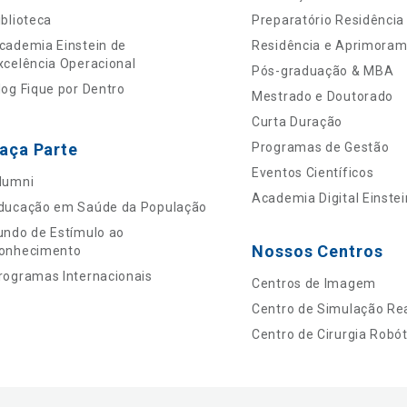
iblioteca
Preparatório Residência
cademia Einstein de
Residência e Aprimora
xcelência Operacional
Pós-graduação & MBA
log Fique por Dentro
Mestrado e Doutorado
Curta Duração
aça Parte
Programas de Gestão
Eventos Científicos
lumni
Academia Digital Einstei
ducação em Saúde da População
undo de Estímulo ao
Nossos Centros
onhecimento
rogramas Internacionais
Centros de Imagem
Centro de Simulação Rea
Centro de Cirurgia Robót