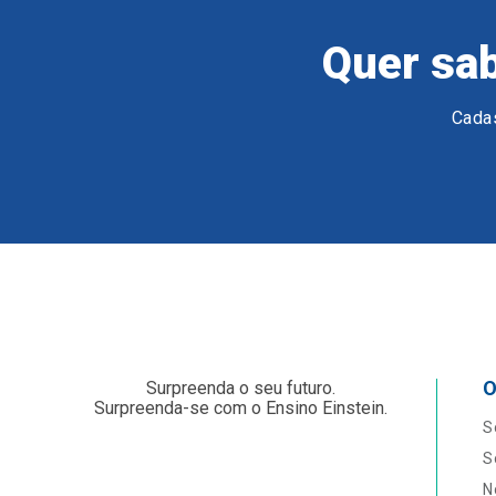
Quer sab
Cadas
O
Surpreenda o seu futuro.
Surpreenda-se com o Ensino Einstein.
S
S
N