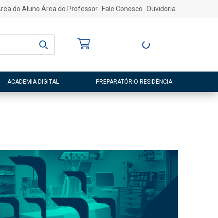
rea do Aluno
Área do Professor
Fale Conosco
Ouvidoria
Bem-vindo
(a)
Entre ou Cadastre-
se
ACADEMIA DIGITAL
PREPARATÓRIO RESIDÊNCIA