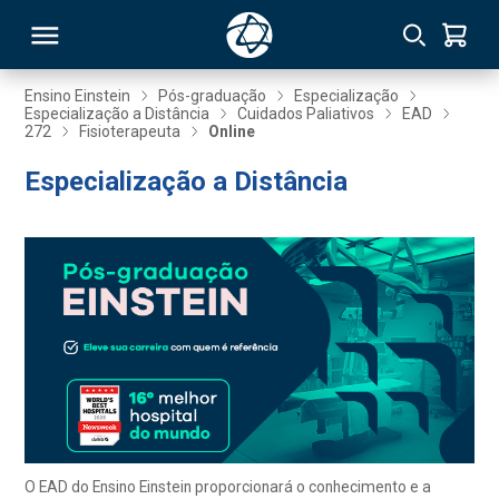
Ensino Einstein
Pós-graduação
Especialização
Especialização a Distância
Cuidados Paliativos
EAD
272
Fisioterapeuta
Online
RSO
Especialização a Distância
TIVAS
S
IN
ONAL
 MBA
O EAD do Ensino Einstein proporcionará o conhecimento e a
NTRO