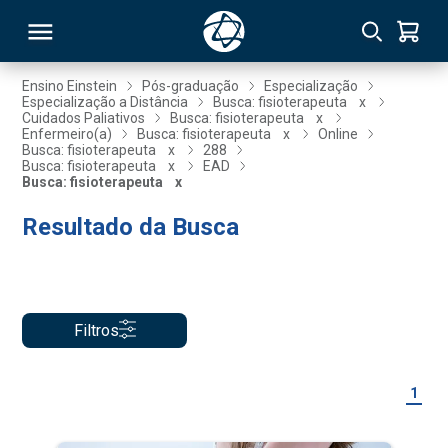
Ensino Einstein
Pós-graduação
Especialização
Especialização a Distância
Busca: fisioterapeuta
x
Cuidados Paliativos
Busca: fisioterapeuta
x
RSO
Enfermeiro(a)
Busca: fisioterapeuta
x
Online
Busca: fisioterapeuta
x
288
Busca: fisioterapeuta
x
EAD
Busca: fisioterapeuta
x
TIVAS
Resultado da Busca
S
IN
ONAL
Filtros
 MBA
1
NTRO