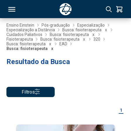
Ensino Einstein
Pós-graduação
Especialização
Especialização a Distância
Busca: fisioterapeuta
x
Cuidados Paliativos
Busca: fisioterapeuta
x
RSO
Fisioterapeuta
Busca: fisioterapeuta
x
320
Busca: fisioterapeuta
x
EAD
Busca: fisioterapeuta
x
TIVAS
Resultado da Busca
S
IN
ONAL
Filtros
 MBA
1
NTRO