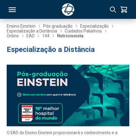
Ensino Einstein
Pós-graduação
Especialização
Especialização a Distância
Cuidados Paliativos
Online
EAD
144
Nutricionista
RSO
Especialização a Distância
TIVAS
S
IN
ONAL
 MBA
O EAD do Ensino Einstein proporcionará o conhecimento e a
NTRO