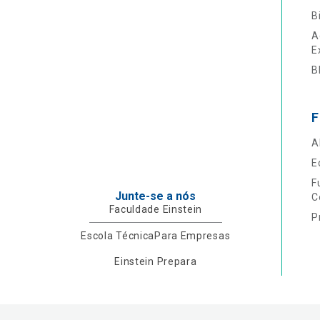
B
A
E
B
F
A
E
F
Junte-se a nós
C
Faculdade Einstein
P
Escola Técnica
Para Empresas
Einstein Prepara