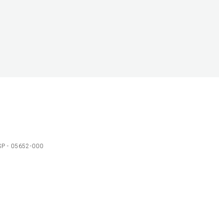
 SP - 05652-000
Ol