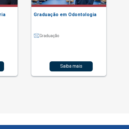
ria
Graduação em Odontologia
Gr
Graduação
Saiba mais