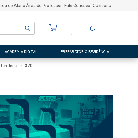
rea do Aluno
Área do Professor
Fale Conosco
Ouvidoria
Bem-vindo
(a)
Entre ou Cadastre-
se
ACADEMIA DIGITAL
PREPARATÓRIO RESIDÊNCIA
Dentista
320