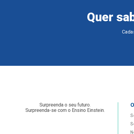
Quer sab
Cadas
O
Surpreenda o seu futuro.
Surpreenda-se com o Ensino Einstein.
S
S
N