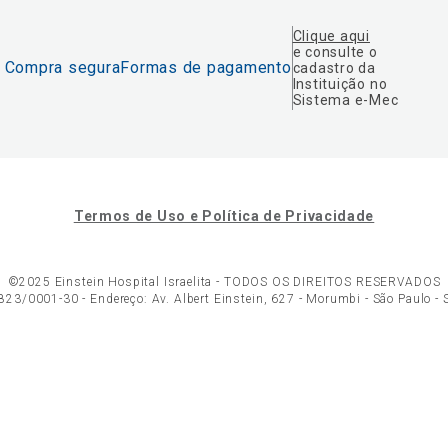
Clique aqui
e consulte o
Compra segura
Formas de pagamento
cadastro da
Instituição no
Sistema e-Mec
Termos de Uso e Política de Privacidade
©2025 Einstein Hospital Israelita -
TODOS OS DIREITOS RESERVADOS
23/0001-30 - Endereço: Av. Albert Einstein, 627 - Morumbi - São Paulo -