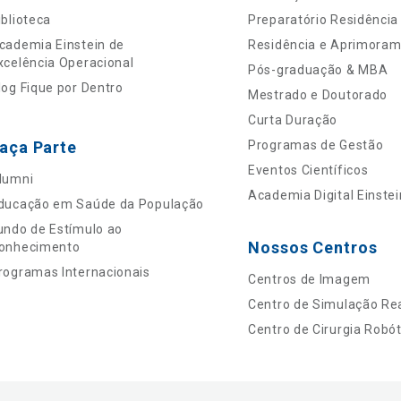
iblioteca
Preparatório Residência
cademia Einstein de
Residência e Aprimora
xcelência Operacional
Pós-graduação & MBA
log Fique por Dentro
Mestrado e Doutorado
Curta Duração
aça Parte
Programas de Gestão
Eventos Científicos
lumni
Academia Digital Einstei
ducação em Saúde da População
undo de Estímulo ao
Nossos Centros
onhecimento
rogramas Internacionais
Centros de Imagem
Centro de Simulação Rea
Centro de Cirurgia Robót