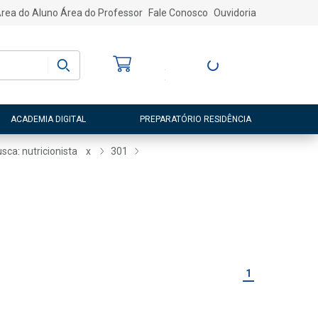
rea do Aluno
Área do Professor
Fale Conosco
Ouvidoria
Bem-vindo
(a)
Entre ou Cadastre-
se
ACADEMIA DIGITAL
PREPARATÓRIO RESIDÊNCIA
sca: nutricionista
x
301
1