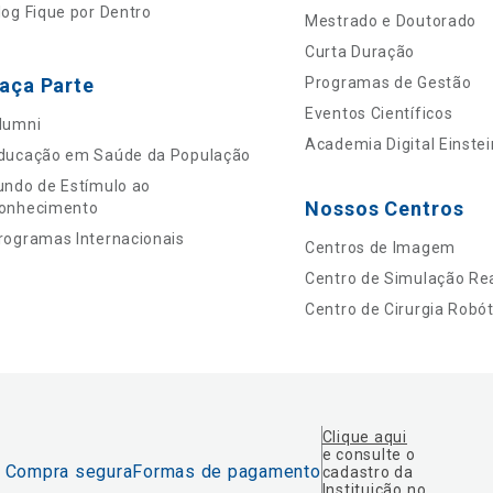
log Fique por Dentro
Mestrado e Doutorado
Curta Duração
aça Parte
Programas de Gestão
Eventos Científicos
lumni
Academia Digital Einstei
ducação em Saúde da População
undo de Estímulo ao
Nossos Centros
onhecimento
rogramas Internacionais
Centros de Imagem
Centro de Simulação Rea
Centro de Cirurgia Robót
Clique aqui
e consulte o
Compra segura
Formas de pagamento
cadastro da
Instituição no