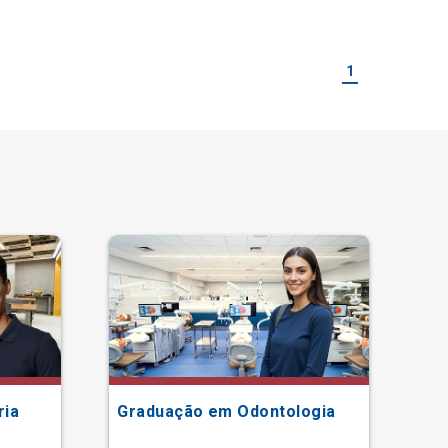
1
ria
Graduação em Odontologia
Gr