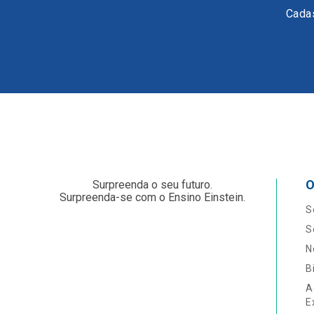
Cadas
O
Surpreenda o seu futuro.
Surpreenda-se com o Ensino Einstein.
S
S
N
B
A
E