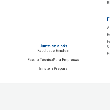
B
F
A
E
F
Junte-se a nós
C
Faculdade Einstein
P
Escola Técnica
Para Empresas
Einstein Prepara