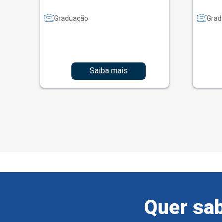
Graduação
Grad
Saiba mais
Quer sab