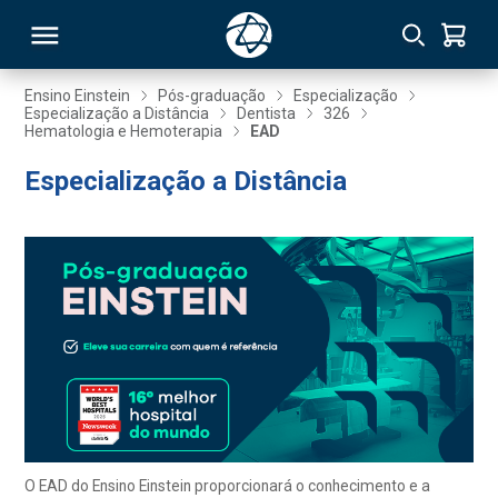
Ensino Einstein
Pós-graduação
Especialização
Especialização a Distância
Dentista
326
Hematologia e Hemoterapia
EAD
RSO
Especialização a Distância
TIVAS
S
IN
ONAL
 MBA
O EAD do Ensino Einstein proporcionará o conhecimento e a
NTRO