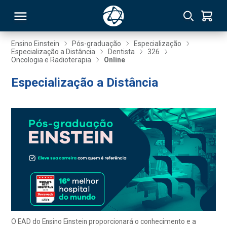
Ensino Einstein
Pós-graduação
Especialização
Especialização a Distância
Dentista
326
Oncologia e Radioterapia
Online
RSO
Especialização a Distância
TIVAS
S
IN
ONAL
 MBA
O EAD do Ensino Einstein proporcionará o conhecimento e a
NTRO