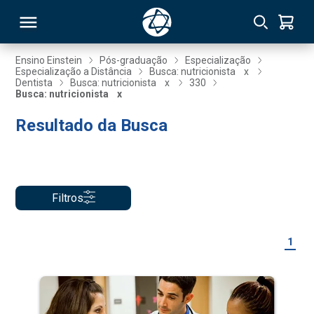
Ensino Einstein
Pós-graduação
Especialização
Especialização a Distância
Busca: nutricionista
x
Dentista
Busca: nutricionista
x
330
RSO
Busca: nutricionista
x
Resultado da Busca
TIVAS
S
IN
ONAL
Filtros
1
 MBA
NTRO