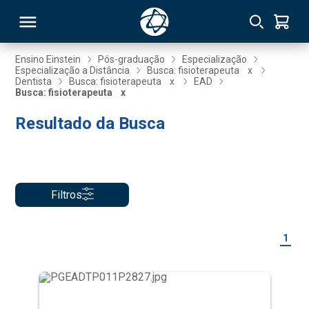
Ensino Einstein
Pós-graduação
Especialização
Especialização a Distância
Busca: fisioterapeuta
x
Dentista
Busca: fisioterapeuta
x
EAD
RSO
Busca: fisioterapeuta
x
Resultado da Busca
TIVAS
S
IN
ONAL
Filtros
1
 MBA
NTRO