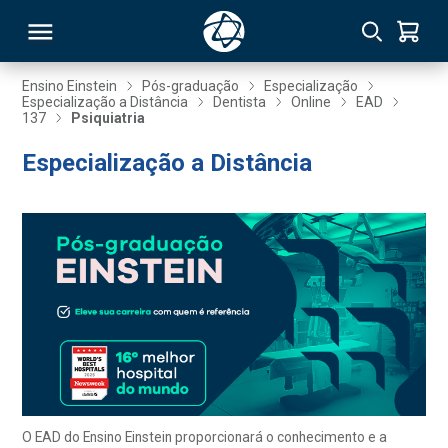
Ensino Einstein
Pós-graduação
Especialização
Especialização a Distância
Dentista
Online
EAD
137
Psiquiatria
RSO
Especialização a Distância
TIVAS
S
IN
ONAL
 MBA
O EAD do Ensino Einstein proporcionará o conhecimento e a
NTRO