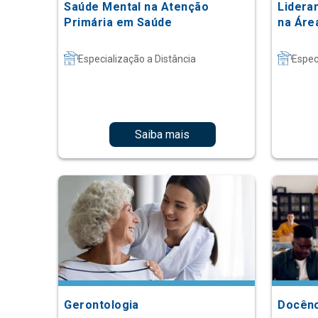
Saúde Mental na Atenção
Lidera
Primária em Saúde
na Áre
Especialização a Distância
Espec
Saiba mais
Gerontologia
Docênc