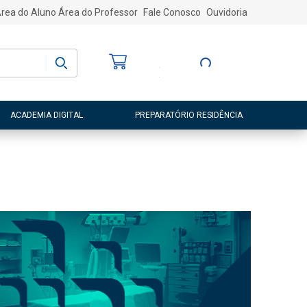
rea do Aluno
Área do Professor
Fale Conosco
Ouvidoria
Bem-vindo
(a)
Entre ou Cadastre-
se
ACADEMIA DIGITAL
PREPARATÓRIO RESIDÊNCIA