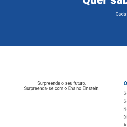
Quer sab
Cadas
O
Surpreenda o seu futuro.
Surpreenda-se com o Ensino Einstein.
S
S
N
B
A