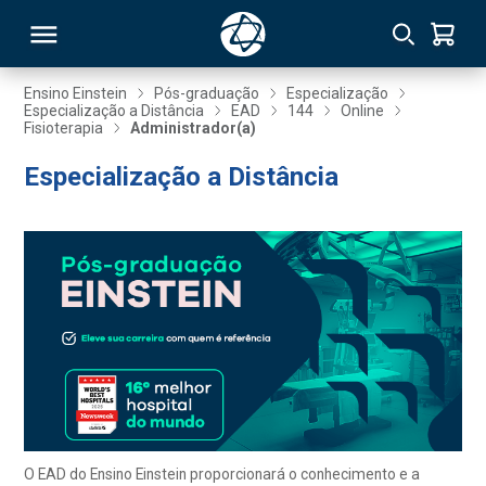
Ensino Einstein
Pós-graduação
Especialização
Especialização a Distância
EAD
144
Online
Fisioterapia
Administrador(a)
RSO
Especialização a Distância
TIVAS
S
IN
ONAL
 MBA
O EAD do Ensino Einstein proporcionará o conhecimento e a
NTRO