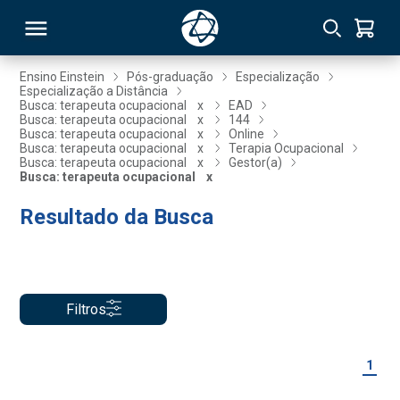
Ensino Einstein
Pós-graduação
Especialização
Especialização a Distância
Busca: terapeuta ocupacional
x
EAD
RSO
Busca: terapeuta ocupacional
x
144
Busca: terapeuta ocupacional
x
Online
Busca: terapeuta ocupacional
x
Terapia Ocupacional
Busca: terapeuta ocupacional
x
Gestor(a)
TIVAS
Busca: terapeuta ocupacional
x
S
IN
Resultado da Busca
ONAL
Filtros
 MBA
1
NTRO