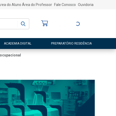
rea do Aluno
Área do Professor
Fale Conosco
Ouvidoria
Bem-vindo
(a)
Entre ou Cadastre-
se
ACADEMIA DIGITAL
PREPARATÓRIO RESIDÊNCIA
 ocupacional