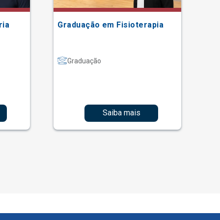
ria
Graduação em Fisioterapia
Gr
Graduação
Saiba mais