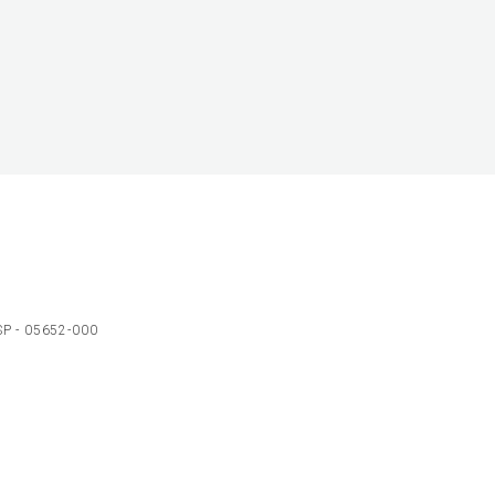
 SP - 05652-000
Ol