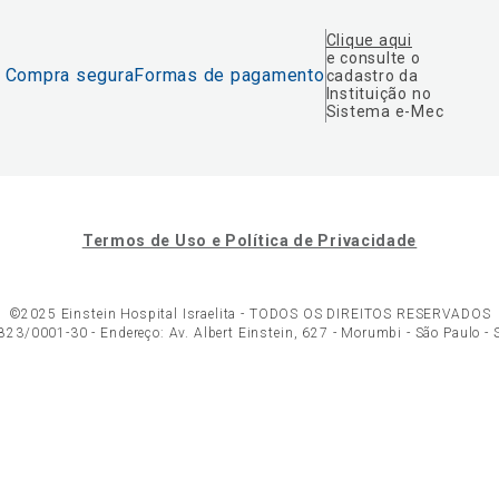
Clique aqui
e consulte o
Compra segura
Formas de pagamento
cadastro da
Instituição no
Sistema e-Mec
Termos de Uso e Política de Privacidade
©2025 Einstein Hospital Israelita -
TODOS OS DIREITOS RESERVADOS
23/0001-30 - Endereço: Av. Albert Einstein, 627 - Morumbi - São Paulo -