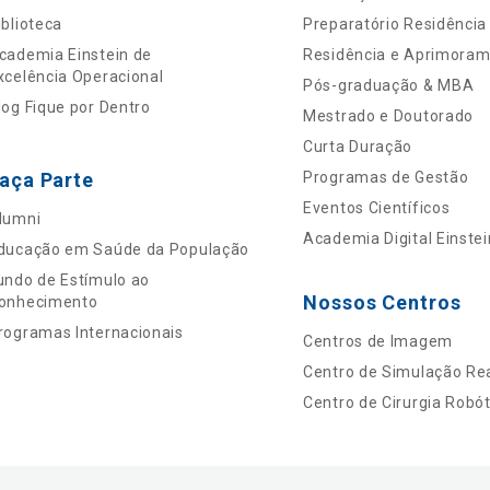
iblioteca
Preparatório Residência
cademia Einstein de
Residência e Aprimora
xcelência Operacional
Pós-graduação & MBA
log Fique por Dentro
Mestrado e Doutorado
Curta Duração
aça Parte
Programas de Gestão
Eventos Científicos
lumni
Academia Digital Einstei
ducação em Saúde da População
undo de Estímulo ao
Nossos Centros
onhecimento
rogramas Internacionais
Centros de Imagem
Centro de Simulação Rea
Centro de Cirurgia Robót