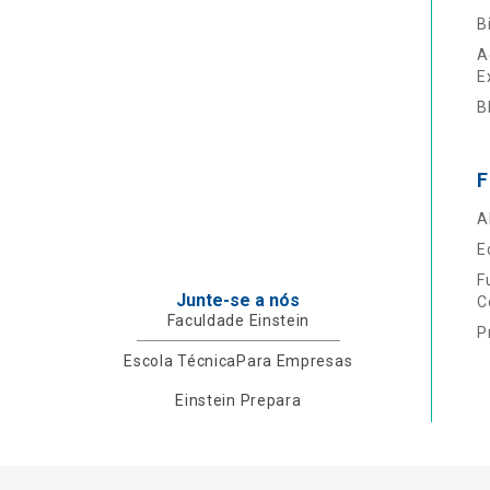
B
A
E
B
F
A
E
F
Junte-se a nós
C
Faculdade Einstein
P
Escola Técnica
Para Empresas
Einstein Prepara