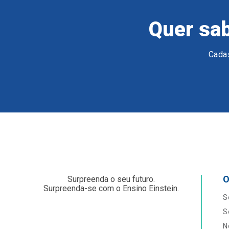
Quer sab
Cadas
O
Surpreenda o seu futuro.
Surpreenda-se com o Ensino Einstein.
S
S
N