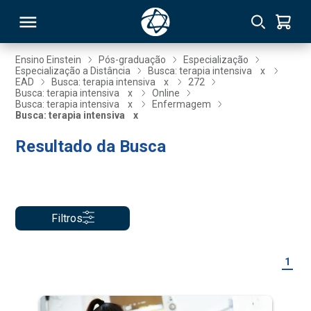
Ensino Einstein
Pós-graduação
Especialização
Especialização a Distância
Busca: terapia intensiva
x
EAD
Busca: terapia intensiva
x
272
RSO
Busca: terapia intensiva
x
Online
Busca: terapia intensiva
x
Enfermagem
Busca: terapia intensiva
x
TIVAS
Resultado da Busca
S
IN
ONAL
Filtros
 MBA
1
NTRO