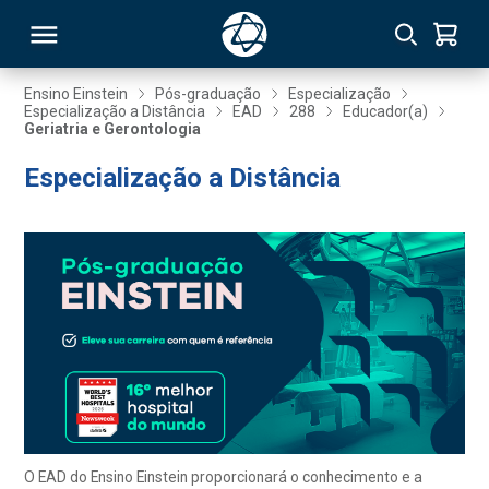
Ensino Einstein
Pós-graduação
Especialização
Especialização a Distância
EAD
288
Educador(a)
Geriatria e Gerontologia
RSO
Especialização a Distância
TIVAS
S
IN
ONAL
 MBA
O EAD do Ensino Einstein proporcionará o conhecimento e a
NTRO