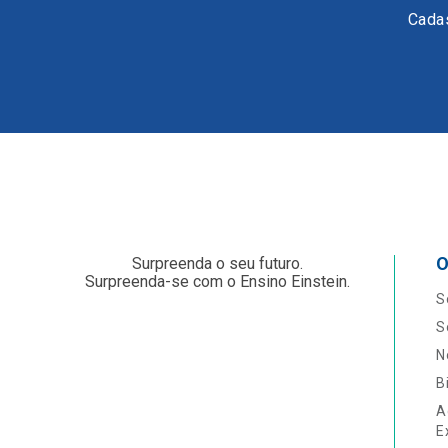
Cadas
O
Surpreenda o seu futuro.
Surpreenda-se com o Ensino Einstein.
S
S
N
B
A
E