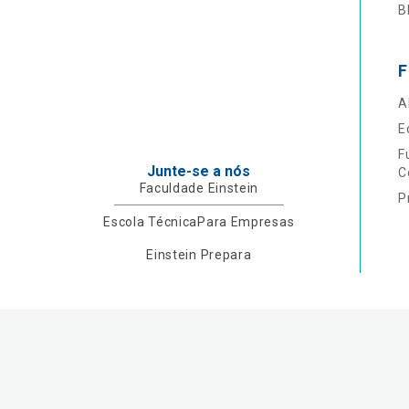
B
F
A
E
F
Junte-se a nós
C
Faculdade Einstein
P
Escola Técnica
Para Empresas
Einstein Prepara