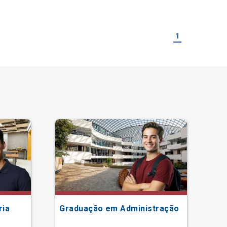
1
ria
Graduação em Administração
Gr