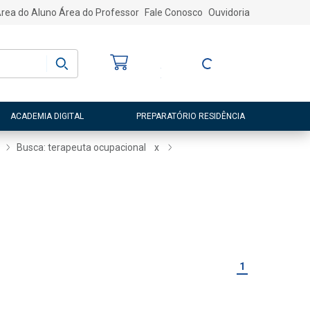
rea do Aluno
Área do Professor
Fale Conosco
Ouvidoria
Bem-vindo
(a)
Entre ou Cadastre-
se
ACADEMIA DIGITAL
PREPARATÓRIO RESIDÊNCIA
Busca: terapeuta ocupacional
x
1