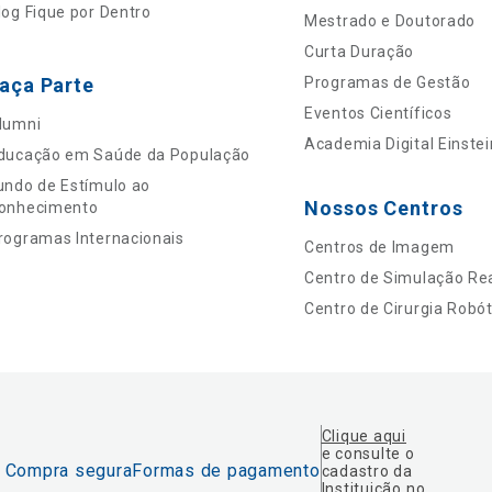
log Fique por Dentro
Mestrado e Doutorado
Curta Duração
aça Parte
Programas de Gestão
Eventos Científicos
lumni
Academia Digital Einstei
ducação em Saúde da População
undo de Estímulo ao
Nossos Centros
onhecimento
rogramas Internacionais
Centros de Imagem
Centro de Simulação Rea
Centro de Cirurgia Robót
Clique aqui
e consulte o
Compra segura
Formas de pagamento
cadastro da
Instituição no