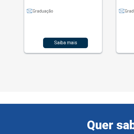
Graduação
Grad
Saiba mais
Quer sab