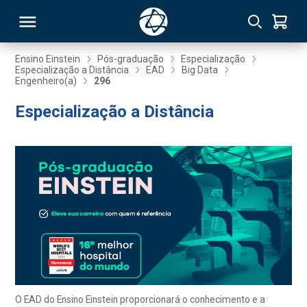
Ensino Einstein
Pós-graduação
Especialização
Especialização a Distância
EAD
Big Data
Engenheiro(a)
296
RSO
Especialização a Distância
TIVAS
S
IN
ONAL
 MBA
O EAD do Ensino Einstein proporcionará o conhecimento e a
NTRO