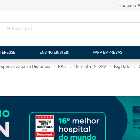
Doações
Á
NTERESSE
ENSINO EINSTEIN
PARA EMPRESAS
Especialização a Distância
EAD
Dentista
282
Big Data