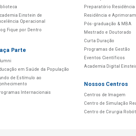
iblioteca
Preparatório Residência
cademia Einstein de
Residência e Aprimora
xcelência Operacional
Pós-graduação & MBA
log Fique por Dentro
Mestrado e Doutorado
Curta Duração
aça Parte
Programas de Gestão
Eventos Científicos
lumni
Academia Digital Einstei
ducação em Saúde da População
undo de Estímulo ao
Nossos Centros
onhecimento
rogramas Internacionais
Centros de Imagem
Centro de Simulação Rea
Centro de Cirurgia Robót