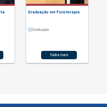
ria
Graduação em Fisioterapia
Gr
Graduação
Saiba mais