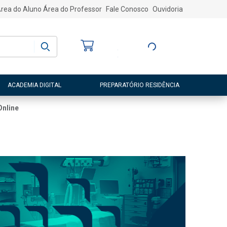
rea do Aluno
Área do Professor
Fale Conosco
Ouvidoria
Bem-vindo
(a)
Entre ou Cadastre-
se
ACADEMIA DIGITAL
PREPARATÓRIO RESIDÊNCIA
Online