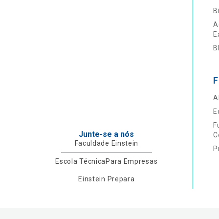
B
A
E
B
F
A
E
F
Junte-se a nós
C
Faculdade Einstein
P
Escola Técnica
Para Empresas
Einstein Prepara