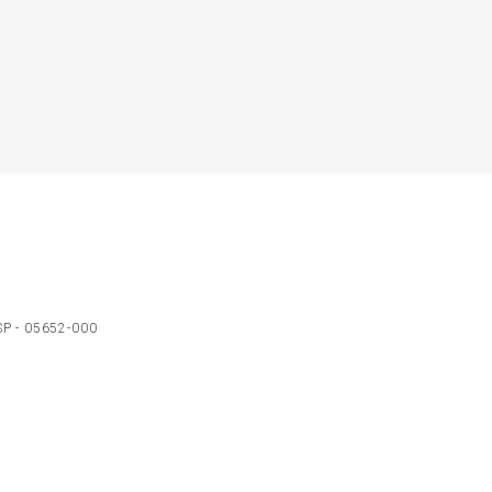
 SP - 05652-000
Ol