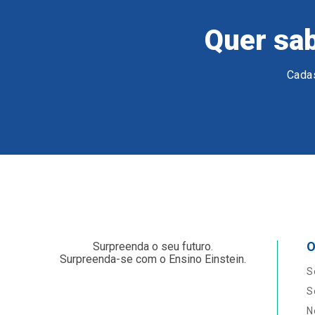
Quer sab
Cadas
O
Surpreenda o seu futuro.
Surpreenda-se com o Ensino Einstein.
S
S
N