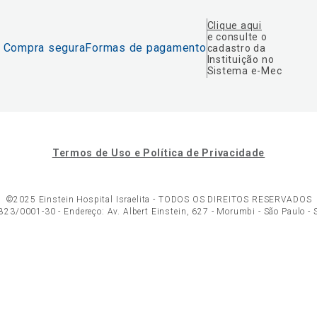
Clique aqui
e consulte o
Compra segura
Formas de pagamento
cadastro da
Instituição no
Sistema e-Mec
Termos de Uso e Política de Privacidade
©2025 Einstein Hospital Israelita -
TODOS OS DIREITOS RESERVADOS
23/0001-30 - Endereço: Av. Albert Einstein, 627 - Morumbi - São Paulo -