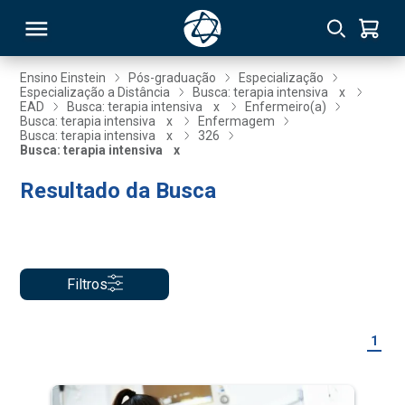
Ensino Einstein
Pós-graduação
Especialização
Especialização a Distância
Busca: terapia intensiva
x
EAD
Busca: terapia intensiva
x
Enfermeiro(a)
RSO
Busca: terapia intensiva
x
Enfermagem
Busca: terapia intensiva
x
326
Busca: terapia intensiva
x
TIVAS
Resultado da Busca
S
IN
ONAL
Filtros
 MBA
1
NTRO