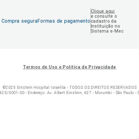
Clique aqui
e consulte o
Compra segura
Formas de pagamento
cadastro da
Instituição no
Sistema e-Mec
Termos de Uso e Política de Privacidade
©2025 Einstein Hospital Israelita -
TODOS OS DIREITOS RESERVADOS
23/0001-30 - Endereço: Av. Albert Einstein, 627 - Morumbi - São Paulo -