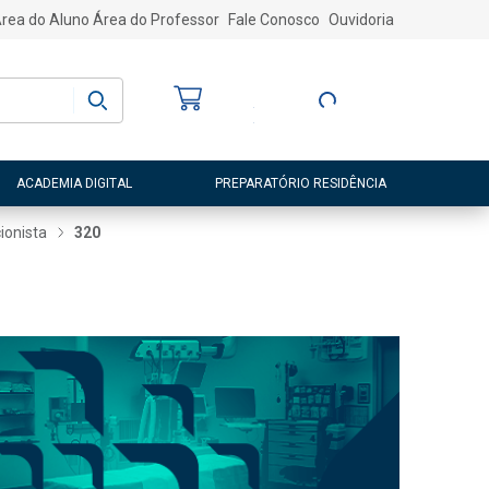
rea do Aluno
Área do Professor
Fale Conosco
Ouvidoria
Bem-vindo
(a)
Entre ou Cadastre-
se
ACADEMIA DIGITAL
PREPARATÓRIO RESIDÊNCIA
cionista
320