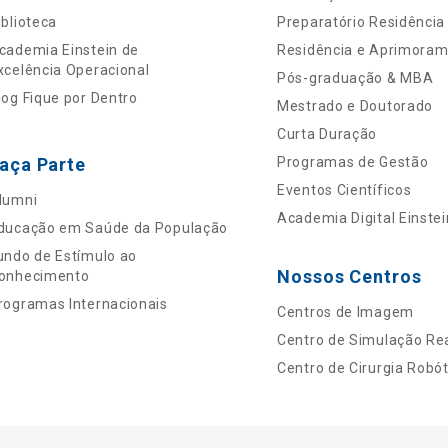
iblioteca
Preparatório Residência
cademia Einstein de
Residência e Aprimora
xcelência Operacional
Pós-graduação & MBA
log Fique por Dentro
Mestrado e Doutorado
Curta Duração
aça Parte
Programas de Gestão
Eventos Científicos
lumni
Academia Digital Einstei
ducação em Saúde da População
undo de Estímulo ao
Nossos Centros
onhecimento
rogramas Internacionais
Centros de Imagem
Centro de Simulação Rea
Centro de Cirurgia Robót