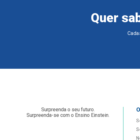
Quer sab
Cadas
O
Surpreenda o seu futuro.
Surpreenda-se com o Ensino Einstein.
S
S
N