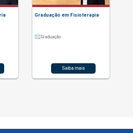
ria
Graduação em Fisioterapia
Gr
Graduação
Saiba mais