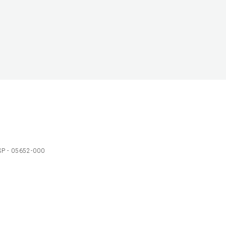
 SP - 05652-000
Ol