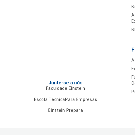
B
A
E
B
F
A
E
F
Junte-se a nós
C
Faculdade Einstein
P
Escola Técnica
Para Empresas
Einstein Prepara