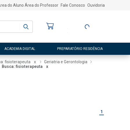
rea do Aluno
Área do Professor
Fale Conosco
Ouvidoria
Bem-vindo
(a)
Entre ou Cadastre-
se
ACADEMIA DIGITAL
PREPARATÓRIO RESIDÊNCIA
a: fisioterapeuta
x
Geriatria e Gerontologia
Busca: fisioterapeuta
x
1