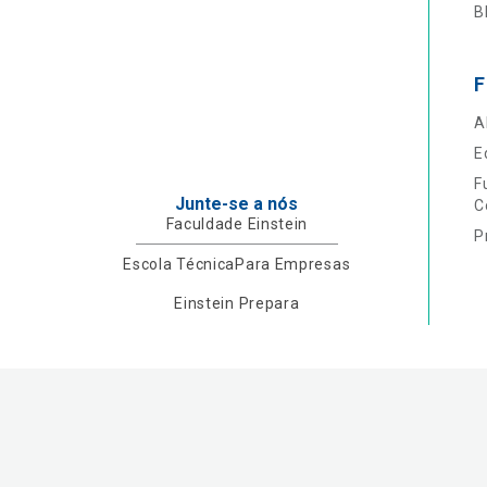
B
F
A
E
F
Junte-se a nós
C
Faculdade Einstein
P
Escola Técnica
Para Empresas
Einstein Prepara