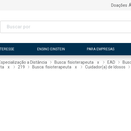
Doações
Á
NTERESSE
ENSINO EINSTEIN
PARA EMPRESAS
Especialização a Distância
Busca: fisioterapeuta
x
EAD
Busc
uta
x
219
Busca: fisioterapeuta
x
Cuidador(a) de Idosos