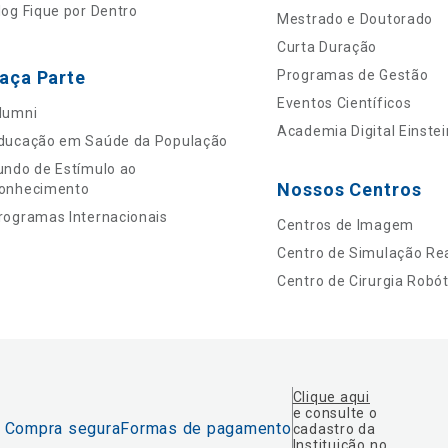
log Fique por Dentro
Mestrado e Doutorado
Curta Duração
aça Parte
Programas de Gestão
Eventos Científicos
lumni
Academia Digital Einstei
ducação em Saúde da População
undo de Estímulo ao
Nossos Centros
onhecimento
rogramas Internacionais
Centros de Imagem
Centro de Simulação Rea
Centro de Cirurgia Robót
Clique aqui
e consulte o
Compra segura
Formas de pagamento
cadastro da
Instituição no