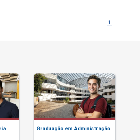
1
ria
Graduação em Administração
Gr