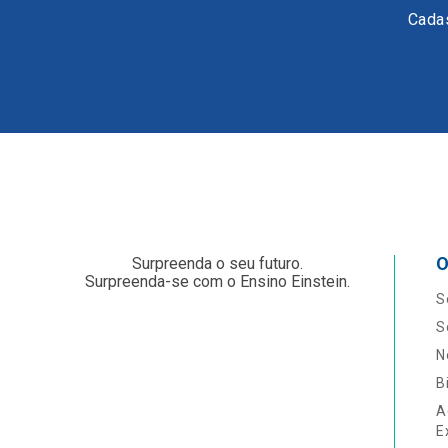
Cadas
O
Surpreenda o seu futuro.
Surpreenda-se com o Ensino Einstein.
S
S
N
B
A
E