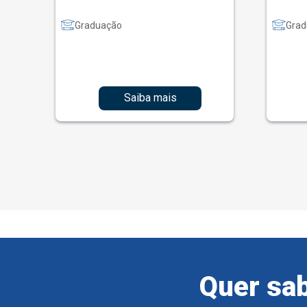
Graduação
Grad
Saiba mais
Quer sab