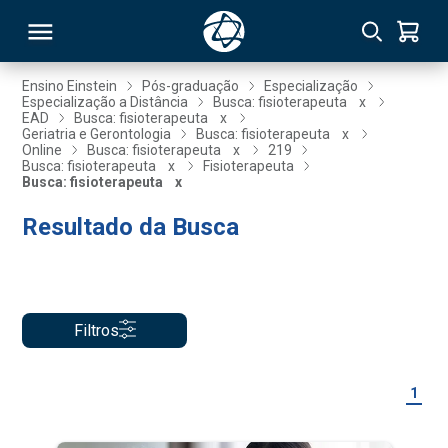
Ensino Einstein
Pós-graduação
Especialização
Especialização a Distância
Busca: fisioterapeuta
x
EAD
Busca: fisioterapeuta
x
RSO
Geriatria e Gerontologia
Busca: fisioterapeuta
x
Online
Busca: fisioterapeuta
x
219
Busca: fisioterapeuta
x
Fisioterapeuta
Busca: fisioterapeuta
x
TIVAS
Resultado da Busca
S
IN
ONAL
Filtros
 MBA
1
NTRO