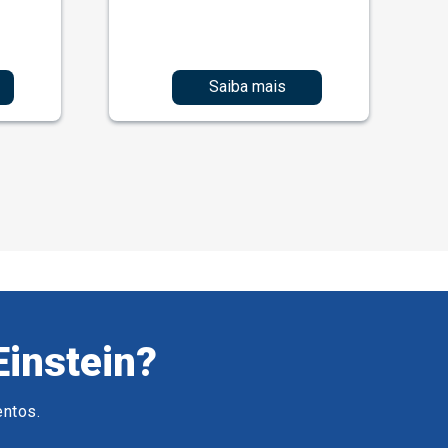
Saiba mais
Einstein?
entos.