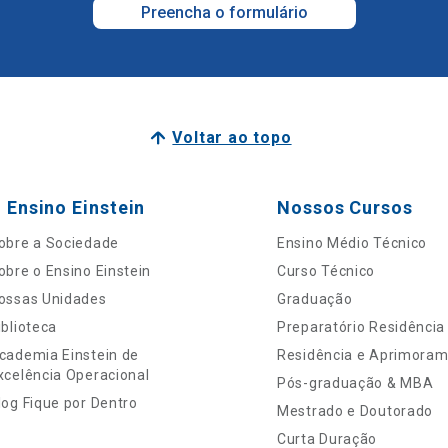
Preencha o formulário
Voltar ao topo
 Ensino Einstein
Nossos Cursos
obre a Sociedade
Ensino Médio Técnico
obre o Ensino Einstein
Curso Técnico
ossas Unidades
Graduação
iblioteca
Preparatório Residência
cademia Einstein de
Residência e Aprimora
xcelência Operacional
Pós-graduação & MBA
log Fique por Dentro
Mestrado e Doutorado
Curta Duração