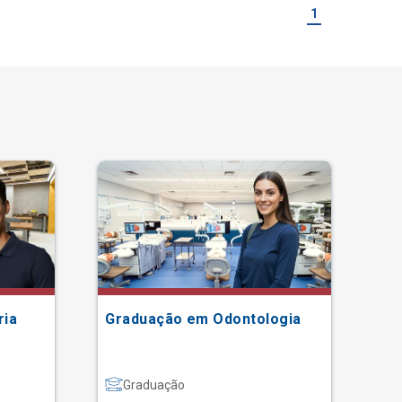
1
ria
Graduação em Odontologia
Gr
Graduação