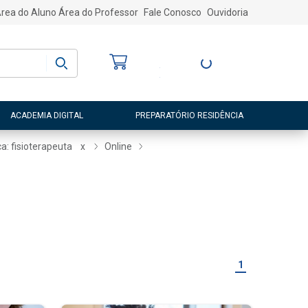
rea do Aluno
Área do Professor
Fale Conosco
Ouvidoria
Bem-vindo
(a)
Entre ou Cadastre-
se
ACADEMIA DIGITAL
PREPARATÓRIO RESIDÊNCIA
a: fisioterapeuta
x
Online
1