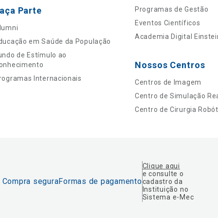
aça Parte
Programas de Gestão
Eventos Científicos
lumni
Academia Digital Einstei
ducação em Saúde da População
undo de Estímulo ao
Nossos Centros
onhecimento
rogramas Internacionais
Centros de Imagem
Centro de Simulação Rea
Centro de Cirurgia Robót
Clique aqui
e consulte o
Compra segura
Formas de pagamento
cadastro da
Instituição no
Sistema e-Mec