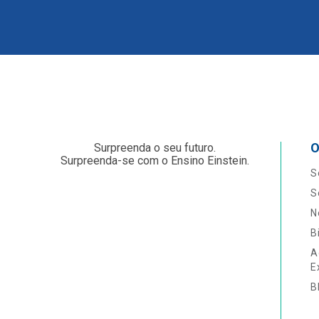
O
Surpreenda o seu futuro.
Surpreenda-se com o Ensino Einstein.
S
S
N
B
A
E
B