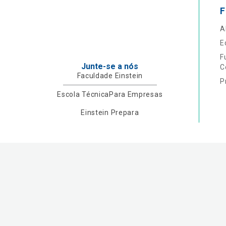
F
A
E
F
Junte-se a nós
C
Faculdade Einstein
P
Escola Técnica
Para Empresas
Einstein Prepara