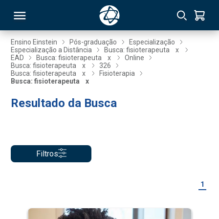
Ensino Einstein
Pós-graduação
Especialização
Especialização a Distância
Busca: fisioterapeuta
x
EAD
Busca: fisioterapeuta
x
Online
RSO
Busca: fisioterapeuta
x
326
Busca: fisioterapeuta
x
Fisioterapia
Busca: fisioterapeuta
x
TIVAS
Resultado da Busca
S
IN
ONAL
Filtros
 MBA
1
NTRO