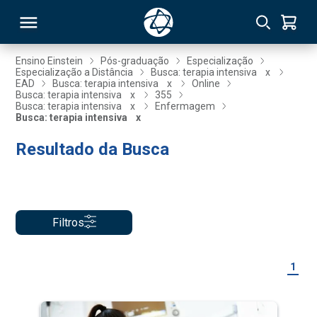
Ensino Einstein
Pós-graduação
Especialização
Especialização a Distância
Busca: terapia intensiva
x
EAD
Busca: terapia intensiva
x
Online
RSO
Busca: terapia intensiva
x
355
Busca: terapia intensiva
x
Enfermagem
Busca: terapia intensiva
x
TIVAS
Resultado da Busca
S
IN
ONAL
Filtros
 MBA
1
NTRO