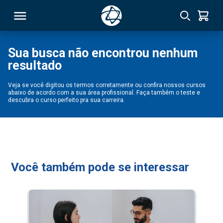
Sua busca não encontrou nenhum
resultado
RSO
Veja se você digitou os termos corretamente ou confira nossos cursos
abaixo de acordo com a sua área profissional. Faça também o teste e
TIVAS
descubra o curso perfeito pra sua carreira.
S
IN
ONAL
Você também pode se interessar
 MBA
NTRO