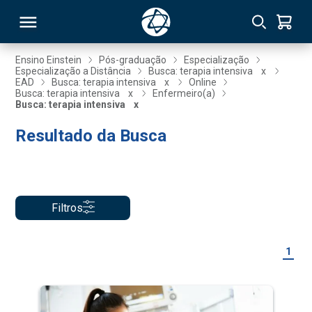
Ensino Einstein
Pós-graduação
Especialização
Especialização a Distância
Busca: terapia intensiva
x
EAD
Busca: terapia intensiva
x
Online
RSO
Busca: terapia intensiva
x
Enfermeiro(a)
Busca: terapia intensiva
x
Resultado da Busca
TIVAS
S
IN
ONAL
Filtros
 MBA
1
NTRO