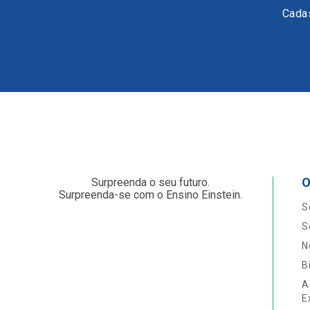
Cadas
O
Surpreenda o seu futuro.
Surpreenda-se com o Ensino Einstein.
S
S
N
B
A
E