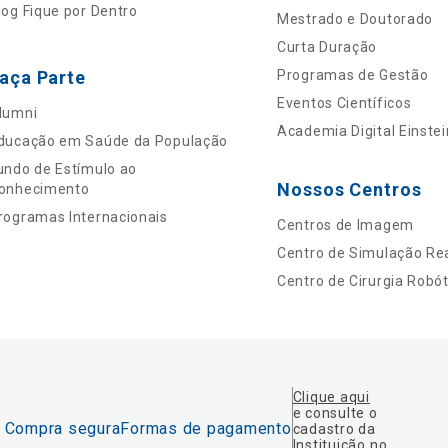
log Fique por Dentro
Mestrado e Doutorado
Curta Duração
aça Parte
Programas de Gestão
Eventos Científicos
lumni
Academia Digital Einstei
ducação em Saúde da População
undo de Estímulo ao
Nossos Centros
onhecimento
rogramas Internacionais
Centros de Imagem
Centro de Simulação Rea
Centro de Cirurgia Robót
Clique aqui
e consulte o
Compra segura
Formas de pagamento
cadastro da
Instituição no