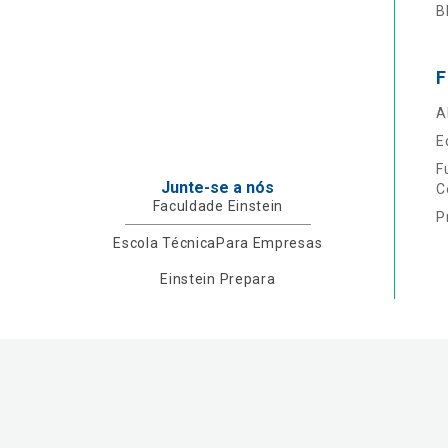
B
F
A
E
F
Junte-se a nós
C
Faculdade Einstein
P
Escola Técnica
Para Empresas
Einstein Prepara