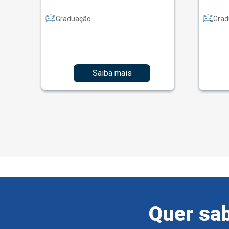
Graduação
Grad
Saiba mais
Quer sab