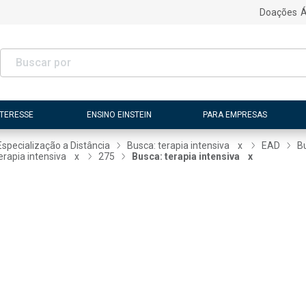
Doações
Á
NTERESSE
ENSINO EINSTEIN
PARA EMPRESAS
Especialização a Distância
Busca: terapia intensiva
x
EAD
Bu
erapia intensiva
x
275
Busca: terapia intensiva
x