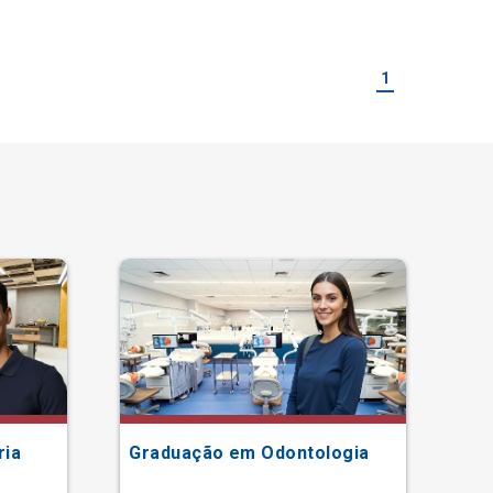
1
ria
Graduação em Odontologia
Gr