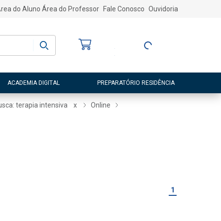
rea do Aluno
Área do Professor
Fale Conosco
Ouvidoria
Bem-vindo
(a)
Entre ou Cadastre-
se
ACADEMIA DIGITAL
PREPARATÓRIO RESIDÊNCIA
sca: terapia intensiva
x
Online
1