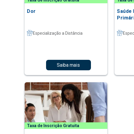
Taxa de Inscrição Gratuita
Taxa de 
Dor
Saúde 
Primár
Especialização a Distância
Espec
Saiba mais
Taxa de Inscrição Gratuita