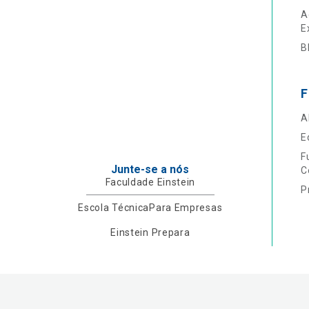
A
E
B
F
A
E
F
Junte-se a nós
C
Faculdade Einstein
P
Escola Técnica
Para Empresas
Einstein Prepara