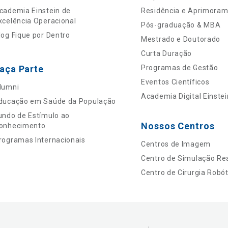
cademia Einstein de
Residência e Aprimora
xcelência Operacional
Pós-graduação & MBA
log Fique por Dentro
Mestrado e Doutorado
Curta Duração
aça Parte
Programas de Gestão
Eventos Científicos
lumni
Academia Digital Einstei
ducação em Saúde da População
undo de Estímulo ao
Nossos Centros
onhecimento
rogramas Internacionais
Centros de Imagem
Centro de Simulação Rea
Centro de Cirurgia Robót