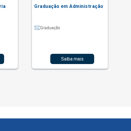
ria
Graduação em Administração
Gr
Graduação
Saiba mais