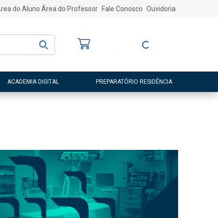
rea do Aluno
Área do Professor
Fale Conosco
Ouvidoria
Bem-vindo
(a)
Entre ou Cadastre-
se
ACADEMIA DIGITAL
PREPARATÓRIO RESIDÊNCIA