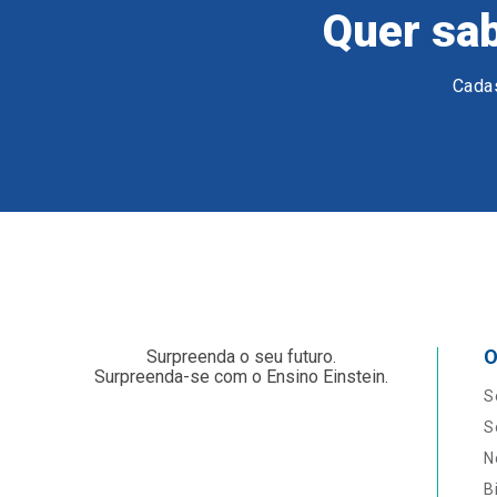
Quer sab
Cadas
O
Surpreenda o seu futuro.
Surpreenda-se com o Ensino Einstein.
S
S
N
B