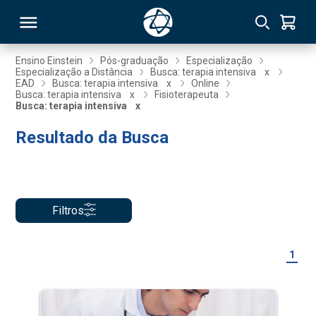
Ensino Einstein
Pós-graduação
Especialização
Especialização a Distância
Busca: terapia intensiva
x
EAD
Busca: terapia intensiva
x
Online
RSO
Busca: terapia intensiva
x
Fisioterapeuta
Busca: terapia intensiva
x
Resultado da Busca
TIVAS
S
IN
ONAL
Filtros
 MBA
1
NTRO