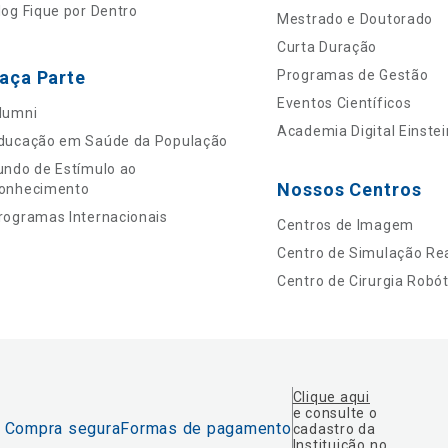
log Fique por Dentro
Mestrado e Doutorado
Curta Duração
aça Parte
Programas de Gestão
Eventos Científicos
lumni
Academia Digital Einstei
ducação em Saúde da População
undo de Estímulo ao
Nossos Centros
onhecimento
rogramas Internacionais
Centros de Imagem
Centro de Simulação Rea
Centro de Cirurgia Robót
Clique aqui
e consulte o
Compra segura
Formas de pagamento
cadastro da
Instituição no