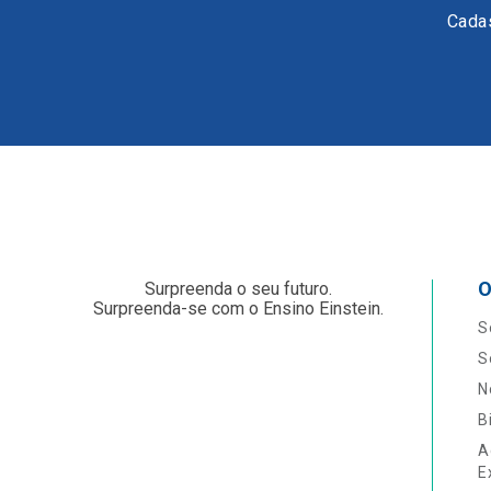
Cadas
O
Surpreenda o seu futuro.
Surpreenda-se com o Ensino Einstein.
S
S
N
B
A
E