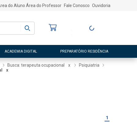
rea do Aluno
Área do Professor
Fale Conosco
Ouvidoria
Bem-vindo
(a)
Entre ou Cadastre-
se
ACADEMIA DIGITAL
PREPARATÓRIO RESIDÊNCIA
Busca: terapeuta ocupacional
x
Psiquiatria
al
x
1