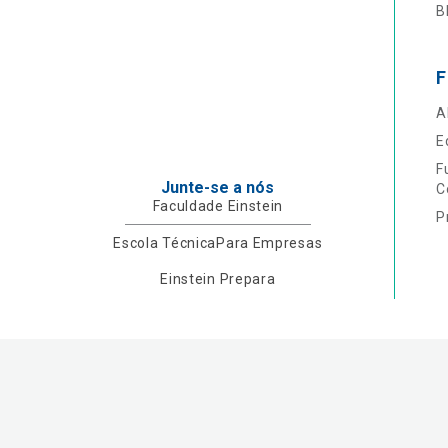
B
F
A
E
F
Junte-se a nós
C
Faculdade Einstein
P
Escola Técnica
Para Empresas
Einstein Prepara