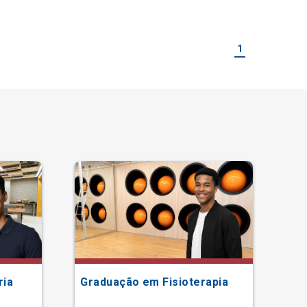
1
ria
Graduação em Fisioterapia
Gr