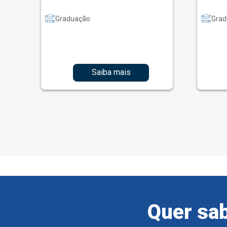
Graduação
Grad
Saiba mais
Quer sab