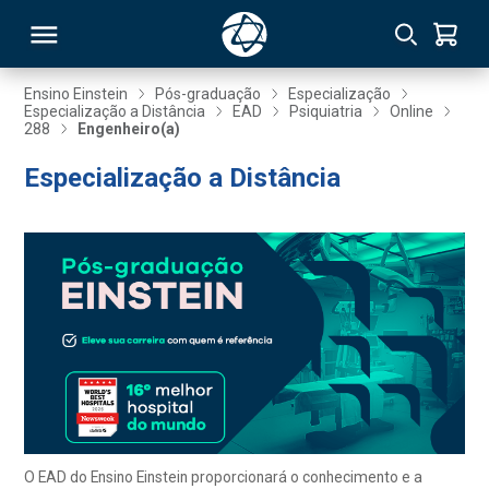
Ensino Einstein
Pós-graduação
Especialização
Especialização a Distância
EAD
Psiquiatria
Online
288
Engenheiro(a)
RSO
Especialização a Distância
TIVAS
S
IN
ONAL
 MBA
O EAD do Ensino Einstein proporcionará o conhecimento e a
NTRO