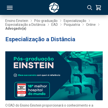
Ensino Einstein
Pós-graduação
Especialização
Especialização a Distância
EAD
Psiquiatria
Online
Advogado(a)
RSO
Especialização a Distância
TIVAS
S
IN
ONAL
 MBA
O EAD do Ensino Einstein proporcionará o conhecimento e a
NTRO