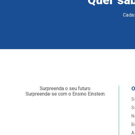
Quer sab
Cadas
O
Surpreenda o seu futuro.
Surpreenda-se com o Ensino Einstein.
S
S
N
B
A