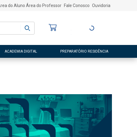
rea do Aluno
Área do Professor
Fale Conosco
Ouvidoria
Bem-vindo
(a)
Entre ou Cadastre-
se
ACADEMIA DIGITAL
PREPARATÓRIO RESIDÊNCIA