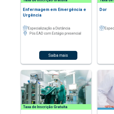
Taxa de Inscrição Gratuita
Taxa de 
Enfermagem em Emergência e
Dor
Urgência
Especialização a Distância
Espec
Pós EAD com Estágio presencial
Saiba mais
Taxa de Inscrição Gratuita