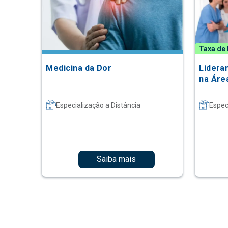
Taxa de 
Medicina da Dor
Lidera
na Áre
Especialização a Distância
Espec
Saiba mais