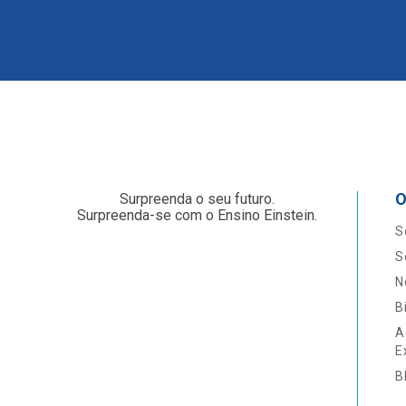
O
Surpreenda o seu futuro.
Surpreenda-se com o Ensino Einstein.
S
S
N
B
A
E
B