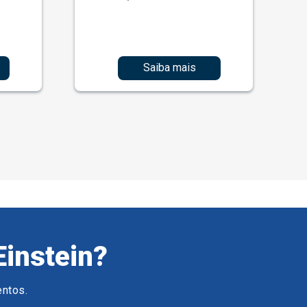
Saiba mais
Einstein?
entos.