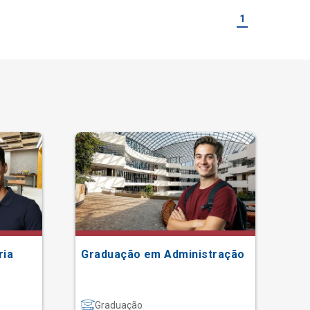
1
ria
Graduação em Administração
Gr
Graduação