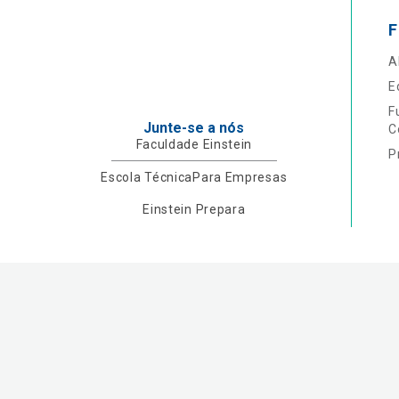
F
A
E
F
Junte-se a nós
C
Faculdade Einstein
P
Escola Técnica
Para Empresas
Einstein Prepara