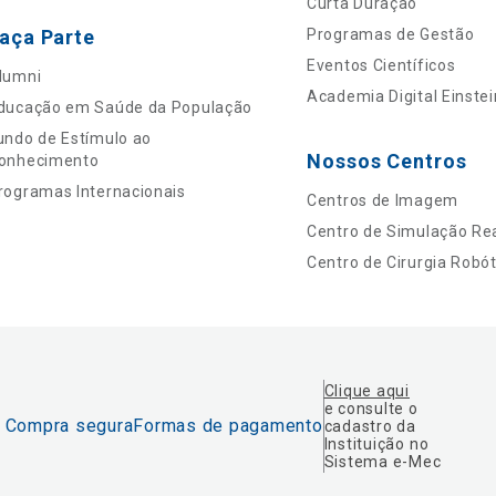
Curta Duração
aça Parte
Programas de Gestão
Eventos Científicos
lumni
Academia Digital Einstei
ducação em Saúde da População
undo de Estímulo ao
Nossos Centros
onhecimento
rogramas Internacionais
Centros de Imagem
Centro de Simulação Rea
Centro de Cirurgia Robót
Clique aqui
e consulte o
Compra segura
Formas de pagamento
cadastro da
Instituição no
Sistema e-Mec