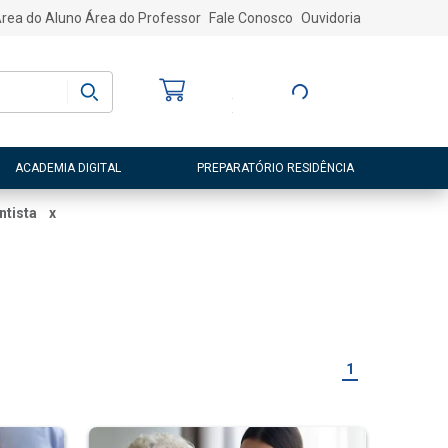
rea do Aluno
Área do Professor
Fale Conosco
Ouvidoria
Bem-vindo
(a)
Entre ou Cadastre-
se
ACADEMIA DIGITAL
PREPARATÓRIO RESIDÊNCIA
ntista
x
1