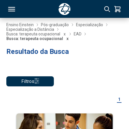
Ensino Einstein
Pós-graduação
Especialização
Especialização a Distância
Busca: terapeuta ocupacional
x
EAD
RSO
Busca: terapeuta ocupacional
x
Resultado da Busca
TIVAS
S
IN
ONAL
Filtros
1
 MBA
NTRO